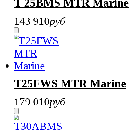
T 25BMS MTR Marine
143 910
руб
T25FWS MTR Marine
179 010
руб