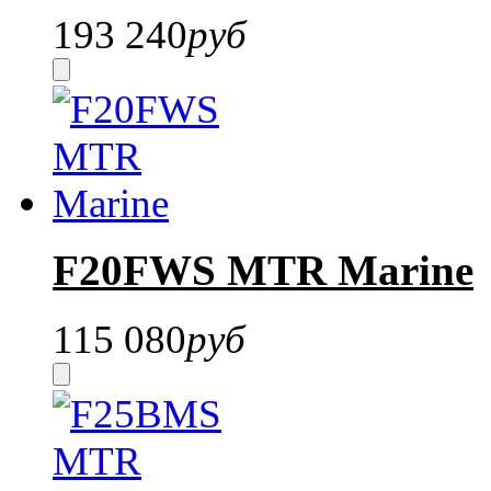
193 240
руб
F20FWS MTR Marine
115 080
руб