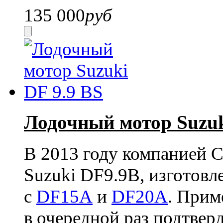
135 000
руб
Лодочный мотор Suzuk
В 2013 году компанией С
Suzuki DF9.9B, изготовл
с
DF15A
и
DF20A
. Прим
в очередной раз подтвер