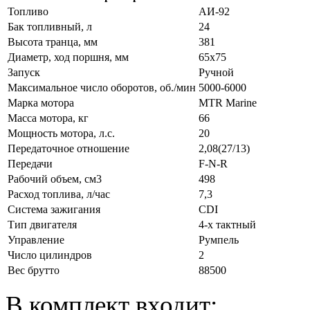
Топливо
АИ-92
Бак топливный, л
24
Высота транца, мм
381
Диаметр, ход поршня, мм
65х75
Запуск
Ручной
Максимальное число оборотов, об./мин
5000-6000
Марка мотора
MTR Marine
Масса мотора, кг
66
Мощность мотора, л.с.
20
Передаточное отношение
2,08(27/13)
Передачи
F-N-R
Рабочий объем, см3
498
Расход топлива, л/час
7,3
Система зажигания
CDI
Тип двигателя
4-х тактный
Управление
Румпель
Число цилиндров
2
Вес брутто
88500
В комплект входит: