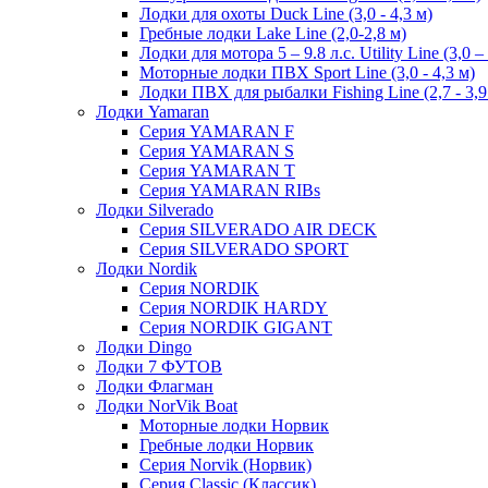
Лодки для охоты Duck Line (3,0 - 4,3 м)
Гребные лодки Lake Line (2,0-2,8 м)
Лодки для мотора 5 – 9.8 л.с. Utility Line (3,0 –
Моторные лодки ПВХ Sport Line (3,0 - 4,3 м)
Лодки ПВХ для рыбалки Fishing Line (2,7 - 3,9
Лодки Yamaran
Серия YAMARAN F
Серия YAMARAN S
Серия YAMARAN T
Серия YAMARAN RIBs
Лодки Silverado
Серия SILVERADO AIR DECK
Серия SILVERADO SPORT
Лодки Nordik
Серия NORDIK
Серия NORDIK HARDY
Серия NORDIK GIGANT
Лодки Dingo
Лодки 7 ФУТОВ
Лодки Флагман
Лодки NorVik Boat
Моторные лодки Норвик
Гребные лодки Норвик
Серия Norvik (Норвик)
Серия Classic (Классик)