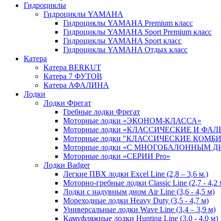
Гидроциклы
Гидроциклы YAMAHA
Гидроциклы YAMAHA Premium класс
Гидроциклы YAMAHA Sport Premium класс
Гидроциклы YAMAHA Sport класс
Гидроциклы YAMAHA Отдых класс
Катера
Катера BERKUT
Катера 7 ФУТОВ
Катера АФАЛИНА
Лодки
Лодки Фрегат
Гребные лодки Фрегат
Моторные лодки «ЭКОНОМ-КЛАССА»
Моторные лодки «КЛАССИЧЕСКИЕ И ФА
Моторные лодки "КЛАССИЧЕСКИЕ КОМ
Моторные лодки «С МНОГОБАЛОННЫМ 
Моторные лодки «СЕРИИ Pro»
Лодки Badger
Легкие ПВХ лодки Excel Line (2,8 – 3,6 м.)
Моторно-гребные лодки Classic Line (2,7 - 4,2 
Лодки с надувным дном Air Line (3,6 - 4,5 м)
Мореходные лодки Heavy Duty (3,5 - 4,7 м)
Универсальные лодки Wave Line (3,4 – 3,9 м)
Камуфляжные лодки Hunting Line (3,0 - 4,0 м)