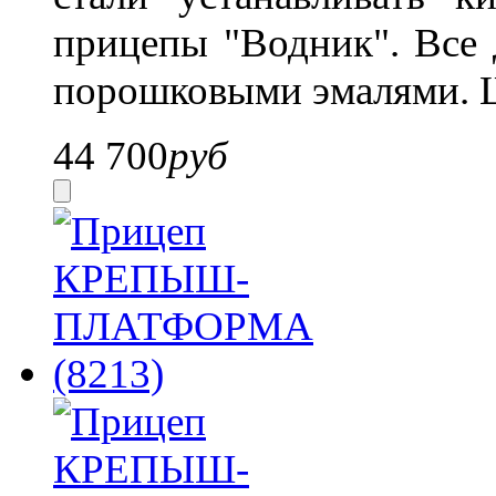
прицепы "Водник".
Все 
порошковыми эмалями. Ш
44 700
руб