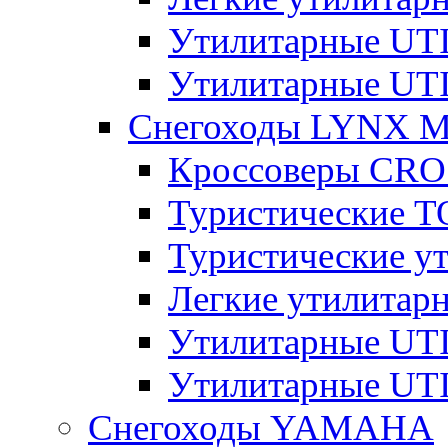
Утилитарные U
Утилитарные U
Снегоходы LYNX 
Кроссоверы CR
Туристические 
Туристические 
Легкие утилита
Утилитарные U
Утилитарные U
Снегоходы YAMAHA