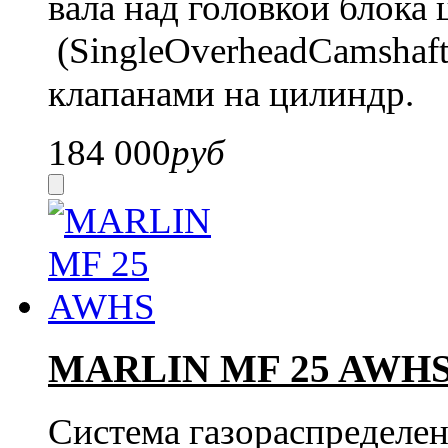
вала над головкой блок
(SingleOverheadCamshaft 
клапанами на цилиндр.
184 000
руб
MARLIN MF 25 AWH
Система газораспределен