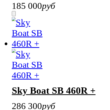
185 000
руб
Sky Boat SB 460R +
286 300
руб