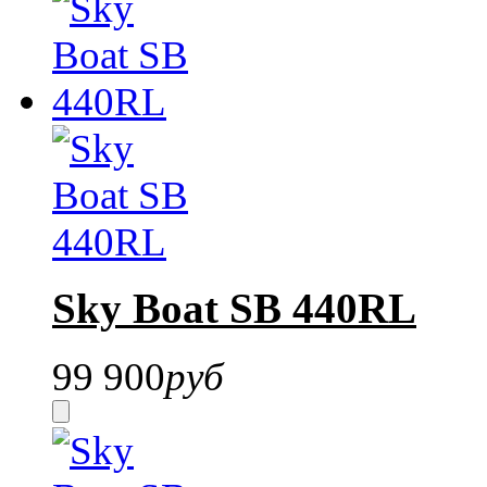
Sky Boat SB 440RL
99 900
руб