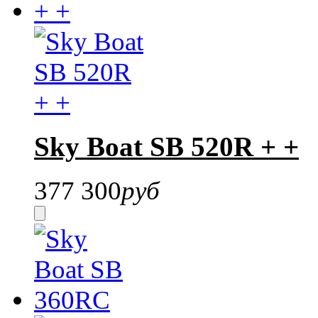
Sky Boat SB 520R + +
377 300
руб