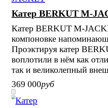
Катер BERKUT M-J
Катер BERKUT M-JACKET
компоновке напоминающ
Проэктируя катер BERK
воплотили в нём как отл
так и великолепный внеш
369 000
руб