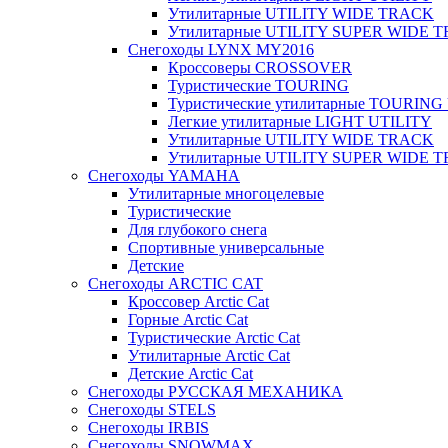
Утилитарные UTILITY WIDE TRACK
Утилитарные UTILITY SUPER WIDE 
Снегоходы LYNX MY2016
Кроссоверы CROSSOVER
Туристические TOURING
Туристические утилитарные TOURING
Легкие утилитарные LIGHT UTILITY
Утилитарные UTILITY WIDE TRACK
Утилитарные UTILITY SUPER WIDE 
Снегоходы YAMAHA
Утилитарные многоцелевые
Туристические
Для глубокого снега
Спортивные универсальные
Детские
Снегоходы ARCTIC CAT
Кроссовер Arctic Cat
Горные Arctic Cat
Туристические Arctic Cat
Утилитарные Arctic Сat
Детские Arctic Cat
Снегоходы РУССКАЯ МЕХАНИКА
Снегоходы STELS
Снегоходы IRBIS
Снегоходы SNOWMAX