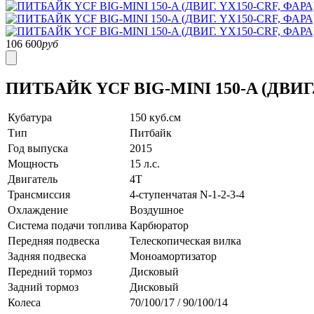
106 600
руб
ПИТБАЙК YCF BIG-MINI 150-A (ДВИГ. Y
Кубатура
150 куб.см
Тип
Питбайк
Год выпуска
2015
Мощность
15 л.с.
Двигатель
4T
Трансмиссия
4-ступенчатая N-1-2-3-4
Охлаждение
Воздушное
Система подачи топлива
Карбюратор
Передняя подвеска
Телескопическая вилка
Задняя подвеска
Моноамортизатор
Передний тормоз
Дисковый
Задний тормоз
Дисковый
Колеса
70/100/17 / 90/100/14