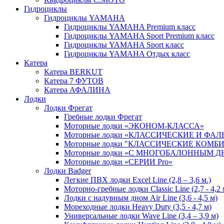
Гидроциклы
Гидроциклы YAMAHA
Гидроциклы YAMAHA Premium класс
Гидроциклы YAMAHA Sport Premium класс
Гидроциклы YAMAHA Sport класс
Гидроциклы YAMAHA Отдых класс
Катера
Катера BERKUT
Катера 7 ФУТОВ
Катера АФАЛИНА
Лодки
Лодки Фрегат
Гребные лодки Фрегат
Моторные лодки «ЭКОНОМ-КЛАССА»
Моторные лодки «КЛАССИЧЕСКИЕ И ФА
Моторные лодки "КЛАССИЧЕСКИЕ КОМ
Моторные лодки «С МНОГОБАЛОННЫМ 
Моторные лодки «СЕРИИ Pro»
Лодки Badger
Легкие ПВХ лодки Excel Line (2,8 – 3,6 м.)
Моторно-гребные лодки Classic Line (2,7 - 4,2 
Лодки с надувным дном Air Line (3,6 - 4,5 м)
Мореходные лодки Heavy Duty (3,5 - 4,7 м)
Универсальные лодки Wave Line (3,4 – 3,9 м)