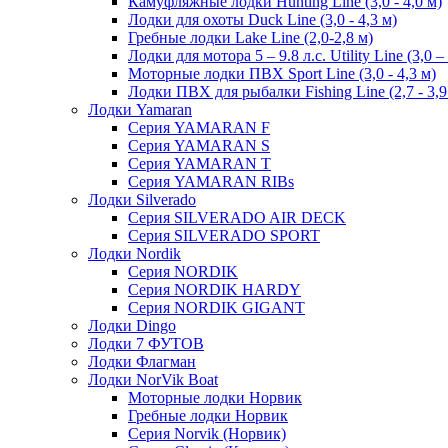
Камуфляжные лодки Hunting Line (3,0 - 4,0 м)
Лодки для охоты Duck Line (3,0 - 4,3 м)
Гребные лодки Lake Line (2,0-2,8 м)
Лодки для мотора 5 – 9.8 л.с. Utility Line (3,0 –
Моторные лодки ПВХ Sport Line (3,0 - 4,3 м)
Лодки ПВХ для рыбалки Fishing Line (2,7 - 3,9
Лодки Yamaran
Серия YAMARAN F
Серия YAMARAN S
Серия YAMARAN T
Серия YAMARAN RIBs
Лодки Silverado
Серия SILVERADO AIR DECK
Серия SILVERADO SPORT
Лодки Nordik
Серия NORDIK
Серия NORDIK HARDY
Серия NORDIK GIGANT
Лодки Dingo
Лодки 7 ФУТОВ
Лодки Флагман
Лодки NorVik Boat
Моторные лодки Норвик
Гребные лодки Норвик
Серия Norvik (Норвик)