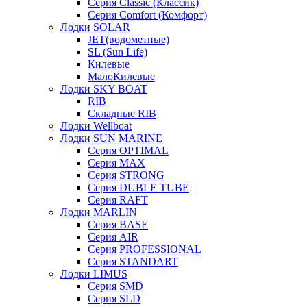
Серия Classic (Классик)
Серия Comfort (Комфорт)
Лодки SOLAR
JET(водометные)
SL (Sun Life)
Килевые
МалоКилевые
Лодки SKY BOAT
RIB
Складные RIB
Лодки Wellboat
Лодки SUN MARINE
Серия OPTIMAL
Cерия MAX
Cерия STRONG
Серия DUBLE TUBE
Серия RAFT
Лодки MARLIN
Серия BASE
Серия AIR
Серия PROFESSIONAL
Серия STANDART
Лодки LIMUS
Серия SMD
Серия SLD