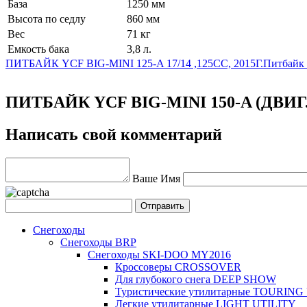
База
1250 мм
Высота по седлу
860 мм
Вес
71 кг
Емкость бака
3,8 л.
ПИТБАЙК YCF BIG-MINI 125-A 17/14 ,125CC, 2015Г.
Питбайк 
ПИТБАЙК YCF BIG-MINI 150-A (ДВИГ. Y
Написать свой комментарий
Ваше Имя
Снегоходы
Снегоходы BRP
Снегоходы SKI-DOO MY2016
Кроссоверы CROSSOVER
Для глубокого снега DEEP SHOW
Туристические утилитарные TOURING
Легкие утилитарные LIGHT UTILITY