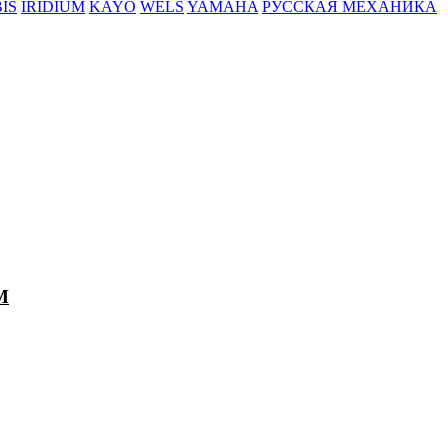
BIS
IRIDIUM
KAYO
WELS
YAMAHA
РУССКАЯ МЕХАНИКА
М