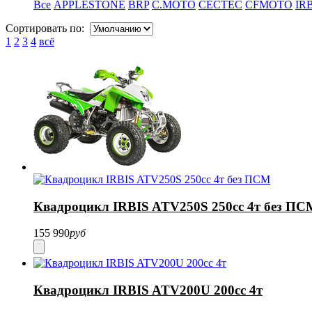
Все
APPLESTONE
BRP
C.MOTO
CECTEC
CFMOTO
IR
Сортировать по:
1
2
3
4
всё
Квадроцикл IRBIS ATV250S 250сс 4т без ПС
155 990
руб
Квадроцикл IRBIS ATV200U 200cc 4т